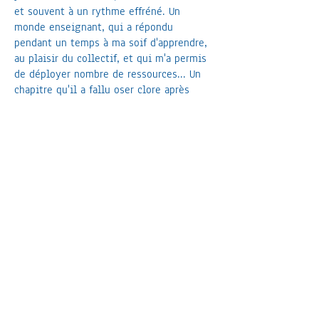
et souvent à un rythme effréné. Un
monde enseignant, qui a répondu
pendant un temps à ma soif d'apprendre,
au plaisir du collectif, et qui m'a permis
de déployer nombre de ressources... Un
chapitre qu'il a fallu oser clore après
avoir largement dépassé mes limites
pour pouvoir me mettre pleinement au
service de ce qui m'appelle profondément
et que je vous ai présenté ici ...
Chaque pas de mon Être et chaque
exploration viennent nourrir et infuser
l'accompagnement que je propose
, adapté
à chacun-e en fonction de votre besoin
du moment. Être aux côtés de chacun est
un honneur pour moi.
Aucun prérequis ni aucune expérience ne
sont nécessaires.