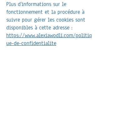
Plus d'informations sur le
fonctionnement et la procédure à
suivre pour gérer les cookies sont
disponibles à cette adresse :
https://www.alexiawodli.com/politiq
ue-de-confidentialite
Contact
alexiatisseusesoins-contact@yahoo.com
06 76 81 04 39
Prendre rendez-vous en ligne
Poitiers et Blanzay (sud-Vienne) + en
ligne
Envie de me soutenir ?